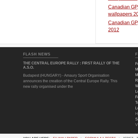
Canadian GP, 
wallpapers 2
Canadian GP, 
2012
FLASH NEWS
F
THE CENTRAL EUROPE RALLY : FIRST RALLY OF THE
F
A.S.O.
M
M
Budapest (HUNGARY) - Amaury Sport Organisation
R
announces the creation of the Central Europe Rally. This
W
new rally organised under the
L
F
T
L
H
S
V