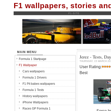
F1 wallpapers, stories a
F1-SITE
MAIN MENU
Jerez - Tests, D
Formula 1 Startpage
THURSDAY, 15 MARCH 20
F1 Wallpaper
User Rating:
Cars wallpapers
Best
Formula 1 Drivers
F1 Pit babes wallpapers
Formula 1 Tests
History wallpapers
iPhone Wallpapers
Races GP Formula 1
Force I