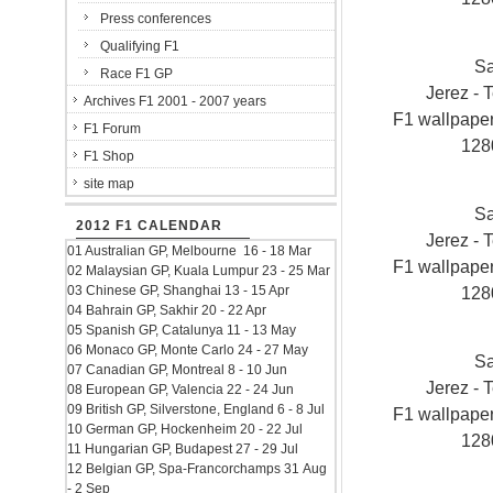
Press conferences
Qualifying F1
S
Race F1 GP
Jerez - T
Archives F1 2001 - 2007 years
F1 wallpap
F1 Forum
128
F1 Shop
site map
S
2012 F1 CALENDAR
Jerez - T
01 Australian GP, Melbourne 16 - 18 Mar
F1 wallpap
02 Malaysian GP, Kuala Lumpur 23 - 25 Mar
03 Chinese GP, Shanghai 13 - 15 Apr
128
04 Bahrain GP, Sakhir 20 - 22 Apr
05 Spanish GP, Catalunya 11 - 13 May
06 Monaco GP, Monte Carlo 24 - 27 May
S
07 Canadian GP, Montreal 8 - 10 Jun
Jerez - T
08 European GP, Valencia 22 - 24 Jun
09 British GP, Silverstone, England 6 - 8 Jul
F1 wallpap
10 German GP, Hockenheim 20 - 22 Jul
128
11 Hungarian GP, Budapest 27 - 29 Jul
12 Belgian GP, Spa-Francorchamps 31 Aug
- 2 Sep