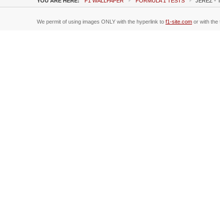
YOU ARE HERE:
F1 WALLPAPER
FORMULA 1 TESTS
JEREZ - 
We permit of using images ONLY with the hyperlink to
f1-site.com
or with the 