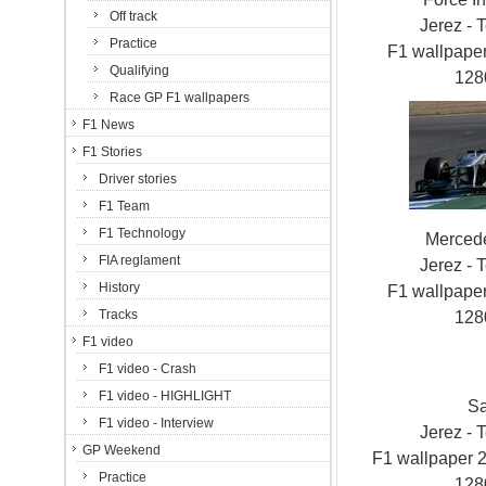
Off track
Jerez - T
Practice
F1 wallpap
Qualifying
128
Race GP F1 wallpapers
F1 News
F1 Stories
Driver stories
F1 Team
F1 Technology
Merced
FIA reglament
Jerez - T
History
F1 wallpap
Tracks
128
F1 video
F1 video - Crash
F1 video - HIGHLIGHT
S
F1 video - Interview
Jerez - T
GP Weekend
F1 wallpaper
Practice
128