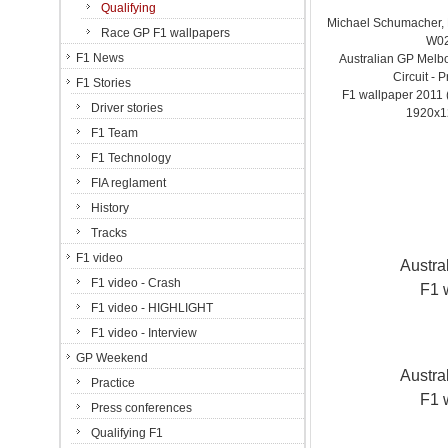
Qualifying
Michael Schumacher
Race GP F1 wallpapers
W0
F1 News
Australian GP Melbo
Circuit - P
F1 Stories
F1 wallpaper 201
Driver stories
1920x1
F1 Team
F1 Technology
FIA reglament
History
Tracks
F1 video
Austra
F1 video - Crash
F1 
F1 video - HIGHLIGHT
F1 video - Interview
GP Weekend
Austra
Practice
F1 
Press conferences
Qualifying F1