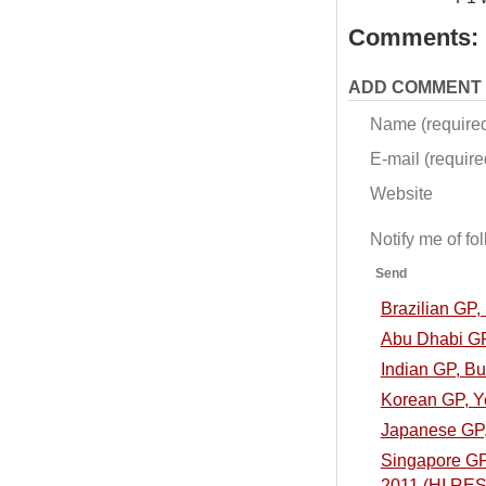
Comments:
ADD COMMENT
Name (require
E-mail (required
Website
Notify me of f
Send
Brazilian GP
Abu Dhabi GP
Indian GP, B
Korean GP, Y
Japanese GP,
Singapore GP,
2011 (HI RES