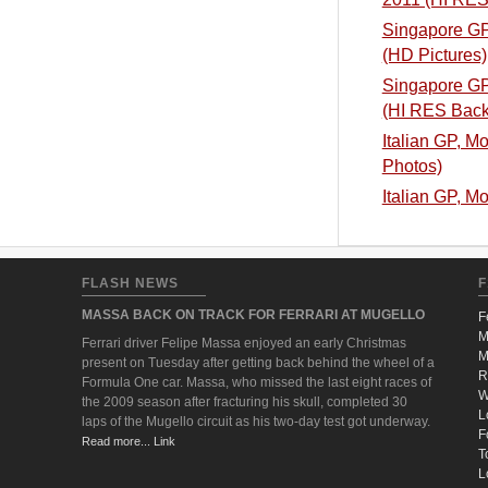
Singapore GP,
(HD Pictures)
Singapore GP,
(HI RES Back
Italian GP, M
Photos)
Italian GP, M
FLASH NEWS
F
MASSA BACK ON TRACK FOR FERRARI AT MUGELLO
F
M
Ferrari driver Felipe Massa enjoyed an early Christmas
M
present on Tuesday after getting back behind the wheel of a
R
Formula One car. Massa, who missed the last eight races of
W
the 2009 season after fracturing his skull, completed 30
L
laps of the Mugello circuit as his two-day test got underway.
F
Read more... Link
T
L