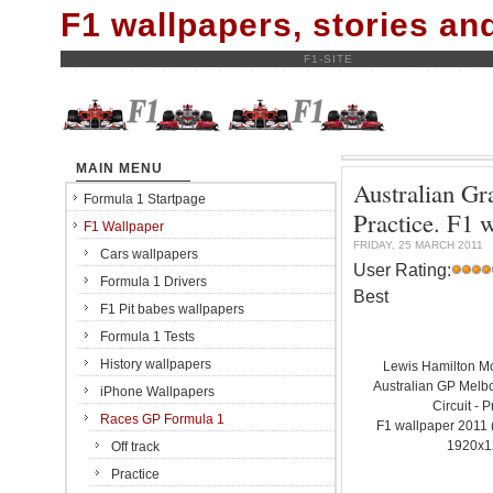
F1 wallpapers, stories a
F1-SITE
MAIN MENU
Australian Gr
Formula 1 Startpage
Practice. F1
F1 Wallpaper
FRIDAY, 25 MARCH 2011
Cars wallpapers
User Rating:
Formula 1 Drivers
Best
F1 Pit babes wallpapers
Formula 1 Tests
History wallpapers
Lewis Hamilton 
Australian GP Melbo
iPhone Wallpapers
Circuit - P
Races GP Formula 1
F1 wallpaper 201
1920x1
Off track
Practice