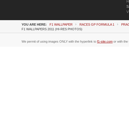
H
S
V
YOU ARE HERE:
F1 WALLPAPER
RACES GP FORMULA 1
PRA
F1 WALLPAPERS 2011 (HI-RES PHOTOS)
We permit of using images ONLY with the hyperlink to
f1-site.com
or with the 