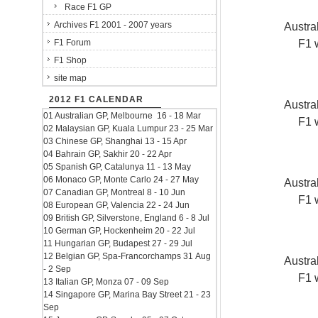
Race F1 GP
Archives F1 2001 - 2007 years
Austra
F1 
F1 Forum
F1 Shop
site map
2012 F1 CALENDAR
Austra
01 Australian GP, Melbourne 16 - 18 Mar
F1 
02 Malaysian GP, Kuala Lumpur 23 - 25 Mar
03 Chinese GP, Shanghai 13 - 15 Apr
04 Bahrain GP, Sakhir 20 - 22 Apr
05 Spanish GP, Catalunya 11 - 13 May
06 Monaco GP, Monte Carlo 24 - 27 May
Austra
07 Canadian GP, Montreal 8 - 10 Jun
F1 
08 European GP, Valencia 22 - 24 Jun
09 British GP, Silverstone, England 6 - 8 Jul
10 German GP, Hockenheim 20 - 22 Jul
11 Hungarian GP, Budapest 27 - 29 Jul
12 Belgian GP, Spa-Francorchamps 31 Aug
Austra
- 2 Sep
F1 
13 Italian GP, Monza 07 - 09 Sep
14 Singapore GP, Marina Bay Street 21 - 23
Sep