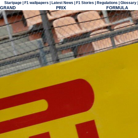
Startpage
|
F1 wallpapers
|
Latest News
|
F1 Stories
|
Regulations
|
Glossary
GRAND PRIX FORMULA